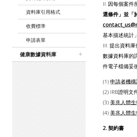
II. 因每個
資料庫引用格式
選條件」並「於
contact_us@m
收費標準
基本描述統計
申請表單
III. 提出
健康數據資料庫
數據資料庫的
件電子檔備妥後一
(1)
申請者機構
(2) IRB證明文
(3)
美兆人體生
(4)
美兆人體生
2. 契約書